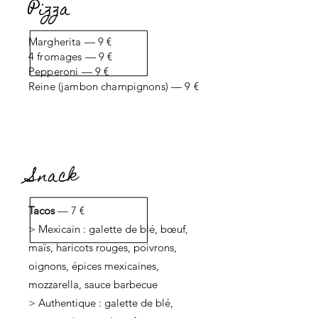
Pizza
Margherita — 9 €
4 fromages — 9 €
Pepperoni — 9 €
Reine (jambon champignons) — 9 €
Snack
Tacos
— 7 €
> Mexicain : galette de blé, bœuf,
maïs, haricots rouges, poivrons,
oignons, épices mexicaines,
mozzarella, sauce barbecue
> Authentique : galette de blé,