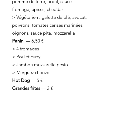
pomme de terre, bœuf, sauce
fromage, épices, cheddar
> Végétarien : galette de blé, avocat,
poivrons, tomates cerises marinées,
oignons, sauce pita, mozzarella
Panini
— 6,50 €
> 4 fromages
> Poulet curry
> Jambon mozzarella pesto
> Merguez chorizo
Hot Dog
— 5 €
Grandes frites
— 3 €
Petites frites
— 2,50 €