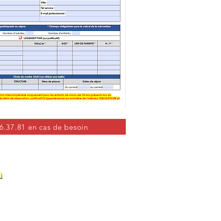
86.37.81 en cas de besoin
i