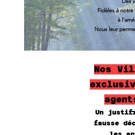
Des v
Fidèles à notre
à l'amé
Nous leur permet
Nos Vil
exclusi
agent
Un justif
fausse dé
les ar