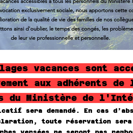
acances accessibles à tous les personnels du Ministère 
 vocation exclusivement sociale, nous apportons cette c
lioration de la qualité de vie des familles de nos collègu
tons ainsi d'oublier, le temps des congés, les problème
de leur vie professionnelle et personnelle.
lages vacances sont acc
vement aux adhérents de 
s du Ministère de l'Inté
icatif sera demandé. En cas d’ab
claration, toute réservation sera
rhes versées ne seront pas rembo