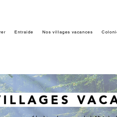
rer
Entraide
Nos villages vacances
Coloni
VILLAGES VAC