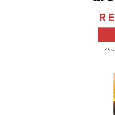
R
Atten