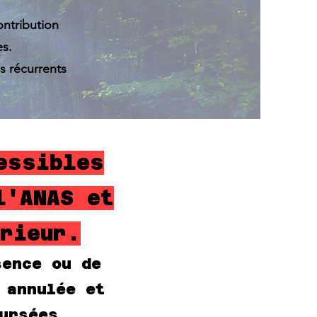
!
ontribution
es.
s récurrents
essibles
l'ANAS et
rieur.
sence ou de
 annulée et
ursées.