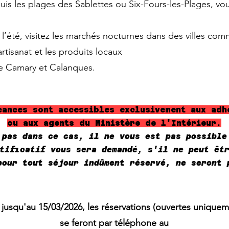
is les plages des Sablettes ou Six-Fours-les-Plages, vo
l’été, visitez les marchés nocturnes dans des villes co
rtisanat et les produits locaux
de Camary et Calanques.
cances sont accessibles exclusivement aux adh
ou aux agents du Ministère de l'Intérieur.
 pas dans ce cas, il ne vous est pas possible
tificatif vous sera demandé, s'il ne peut êt
pour tout séjour indûment réservé, ne seront 
 jusqu'au 15/03/2026, les réservations (ouvertes unique
se feront par téléphone au