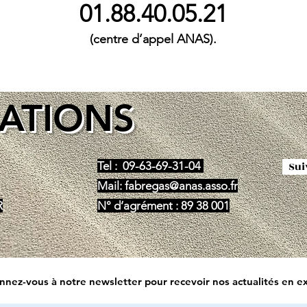
01.88.40.05.21
(centre d’appel ANAS).
ATIONS
Tel : 09-63-69-31-04
Suiv
Mail:
fabregas@anas.asso.fr
R
N° d’agrément : 89 38 001
nez-vous à notre newsletter pour recevoir nos actualités en ex