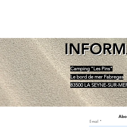
INFORM
Camping "Les Pins"
Le bord de mer Fabregas
83500
LA SEYNE-SUR-ME
Abon
E-mail