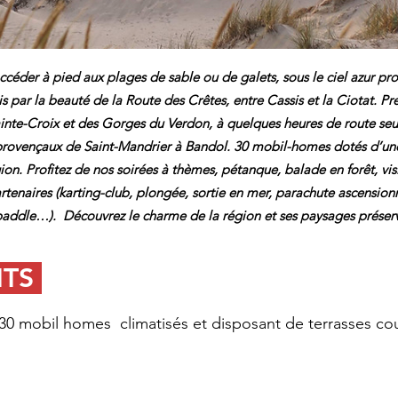
éder à pied aux plages de sable ou de galets, sous le ciel azur pro
s par la beauté de la Route des Crêtes, entre Cassis et la Ciotat. Pr
ainte-Croix et des Gorges du Verdon, à quelques heures de route seu
ovençaux de Saint-Mandrier à Bandol. 30 mobil-homes dotés d’une t
ion. Profitez de nos soirées à thèmes, pétanque, balade en forêt, vi
partenaires (karting-club, plongée, sortie en mer, parachute ascensio
addle…). ​ Découvrez le charme de la région et ses paysages préser
NTS
30 mobil homes climatisés et disposant de terrasses couv