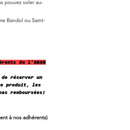
us pouvez voler au-
mme Bandol ou Saint-
érents de l'ANAS
 de réserver un
re produit, les
pas remboursées)
ment à nos adhérents)