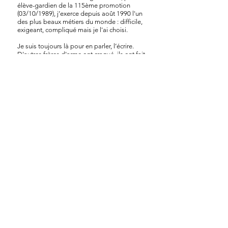
élève-gardien de la 115ème promotion
(03/10/1989), j’exerce depuis août 1990 l'un
des plus beaux métiers du monde : difficile,
exigeant, compliqué mais je l'ai choisi.
Je suis toujours là pour en parler, l’écrire.
D'autres frères d'arme ont craqué, ils ont fait
le choix de mettre fin à leurs jours, car ils ne
supportaient plus toutes les contraintes.
Leurs proches, les pauvres, n 'ont rien vu
venir.
L'ANAS inquiète de cette vague
grandissante de suicides, a fait preuve d'une
belle initiative : Proposer une formation de
sentinelle aux Anasiens volontaires, j’ai
postulé dès que j'ai eu connaissance de
cette formation,
Formation dispensée par un binôme
(psychiatre + psychologue) dans un endroit
mythique pour les Anasiens : Le Courbat.
Le stage s'est avéré instructif et dynamique
(mises en situation).
Des bases solides nous ont été données
pour pouvoir détecter, évaluer, orienter.