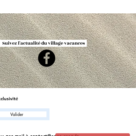
Suivez l'actualité du village vacances
clusivité
Valider
ou par mail à
contact@anas.asso.fr