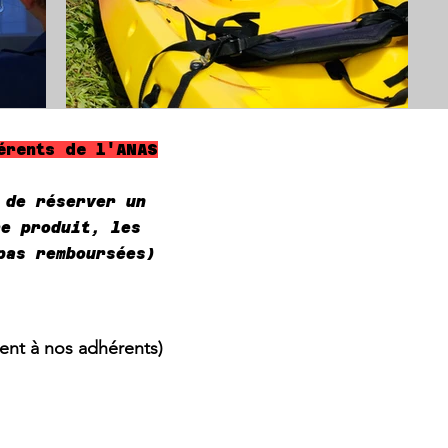
érents de l'ANAS
 de réserver un
re produit, les
pas remboursées)
ment à nos adhérents)