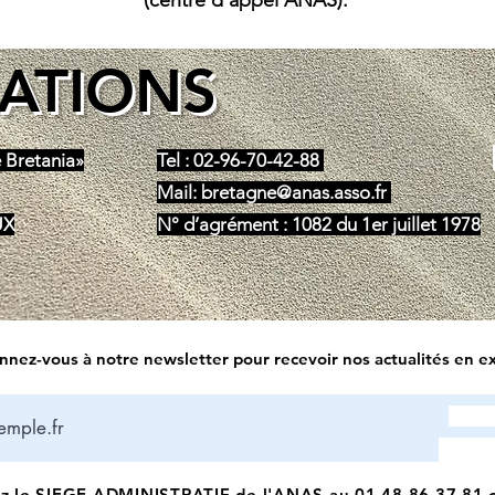
(centre d’appel ANAS).
ATIONS
 Bretania»
Tel : 02-96-70-42-88
Mail:
bretagne@anas.asso.fr
UX
N° d’agrément : 1082 du 1er juillet 1978
nez-vous à notre newsletter pour recevoir nos actualités en ex
tez le SIEGE ADMINISTRATIF de l'ANAS au
01.48.86.37.81